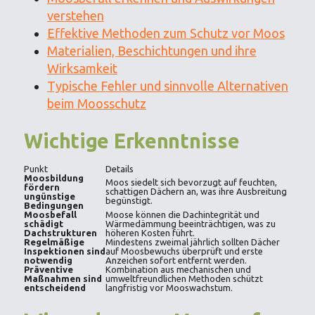
verstehen
Effektive Methoden zum Schutz vor Moos
Materialien, Beschichtungen und ihre
Wirksamkeit
Typische Fehler und sinnvolle Alternativen
beim Moosschutz
Wichtige Erkenntnisse
Punkt
Details
Moosbildung
Moos siedelt sich bevorzugt auf feuchten,
fördern
schattigen Dächern an, was ihre Ausbreitung
ungünstige
begünstigt.
Bedingungen
Moosbefall
Moose können die Dachintegrität und
schädigt
Wärmedämmung beeinträchtigen, was zu
Dachstrukturen
höheren Kosten führt.
Regelmäßige
Mindestens zweimal jährlich sollten Dächer
Inspektionen sind
auf Moosbewuchs überprüft und erste
notwendig
Anzeichen sofort entfernt werden.
Präventive
Kombination aus mechanischen und
Maßnahmen sind
umweltfreundlichen Methoden schützt
entscheidend
langfristig vor Mooswachstum.