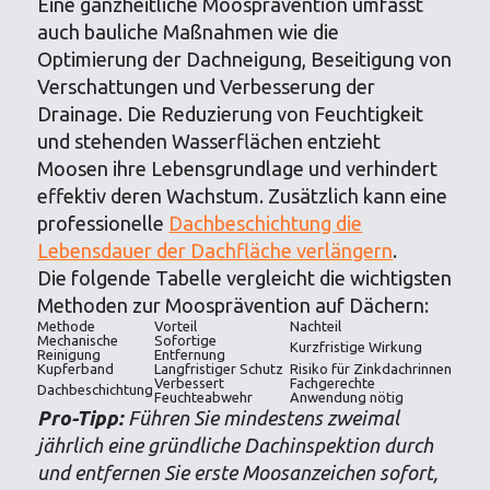
Eine ganzheitliche Moosprävention umfasst
auch bauliche Maßnahmen wie die
Optimierung der Dachneigung, Beseitigung von
Verschattungen und Verbesserung der
Drainage. Die Reduzierung von Feuchtigkeit
und stehenden Wasserflächen entzieht
Moosen ihre Lebensgrundlage und verhindert
effektiv deren Wachstum. Zusätzlich kann eine
professionelle
Dachbeschichtung die
Lebensdauer der Dachfläche verlängern
.
Die folgende Tabelle vergleicht die wichtigsten
Methoden zur Moosprävention auf Dächern:
Methode
Vorteil
Nachteil
Mechanische
Sofortige
Kurzfristige Wirkung
Reinigung
Entfernung
Kupferband
Langfristiger Schutz
Risiko für Zinkdachrinnen
Verbessert
Fachgerechte
Dachbeschichtung
Feuchteabwehr
Anwendung nötig
Pro-Tipp:
Führen Sie mindestens zweimal
jährlich eine gründliche Dachinspektion durch
und entfernen Sie erste Moosanzeichen sofort,