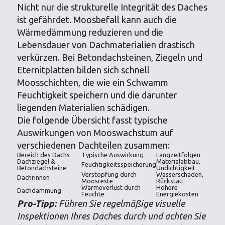
Nicht nur die strukturelle Integrität des Daches
ist gefährdet. Moosbefall kann auch die
Wärmedämmung reduzieren und die
Lebensdauer von Dachmaterialien drastisch
verkürzen. Bei Betondachsteinen, Ziegeln und
Eternitplatten bilden sich schnell
Moosschichten, die wie ein Schwamm
Feuchtigkeit speichern und die darunter
liegenden Materialien schädigen.
Die folgende Übersicht fasst typische
Auswirkungen von Mooswachstum auf
verschiedenen Dachteilen zusammen:
Bereich des Dachs
Typische Auswirkung
Langzeitfolgen
Dachziegel &
Materialabbau,
Feuchtigkeitsspeicherung
Betondachsteine
Undichtigkeit
Verstopfung durch
Wasserschäden,
Dachrinnen
Moosreste
Rückstau
Wärmeverlust durch
Höhere
Dachdämmung
Feuchte
Energiekosten
Pro-Tipp:
Führen Sie regelmäßige visuelle
Inspektionen Ihres Daches durch und achten Sie