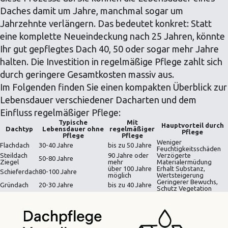
Daches damit um Jahre, manchmal sogar um
Jahrzehnte verlängern. Das bedeutet konkret: Statt
eine komplette Neueindeckung nach 25 Jahren, könnte
Ihr gut gepflegtes Dach 40, 50 oder sogar mehr Jahre
halten. Die Investition in regelmäßige Pflege zahlt sich
durch geringere Gesamtkosten massiv aus.
Im Folgenden finden Sie einen kompakten Überblick zur
Lebensdauer verschiedener Dacharten und dem
Einfluss regelmäßiger Pflege:
Typische
Mit
Hauptvorteil durch
Dachtyp
Lebensdauer ohne
regelmäßiger
Pflege
Pflege
Pflege
Weniger
Flachdach
30-40 Jahre
bis zu 50 Jahre
Feuchtigkeitsschäden
Steildach
90 Jahre oder
Verzögerte
50-80 Jahre
Ziegel
mehr
Materialermüdung
über 100 Jahre
Erhalt Substanz,
Schieferdach
80-100 Jahre
möglich
Wertsteigerung
Geringerer Bewuchs,
Gründach
20-30 Jahre
bis zu 40 Jahre
Schutz Vegetation