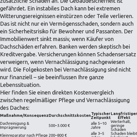
zusätzliche Schäden an. Die Gebäudesicherheit ist
gefährdet. Ein instabiles Dach kann bei extremen
Witterungsereignissen einstürzen oder Teile verlieren.
Das ist nicht nur ein Vermögensschaden, sondern auch
ein Sicherheitsrisiko für Bewohner und Passanten. Der
Immobilienwert sinkt massiv, wenn Käufer von
Dachschäden erfahren. Banken werden skeptisch bei
Kreditvergabe. Versicherungen können Schadensersatz
verweigern, wenn Vernachlässigung nachgewiesen
wird. Die Folgekosten bei Vernachlässigung sind nicht
nur finanziell – sie beeinflussen Ihre ganze
Lebenssituation.
Hier finden Sie einen direkten Kostenvergleich
zwischen regelmäßiger Pflege und Vernachlässigung
des Daches:
Typischer
Langfristige
Maßnahme/Konsequenz
Durchschnittskosten
Zeitpunkt
Effekt
Werterhalt,
Dachreinigung &
alle 5–10
500–3.000 €
geringe
Imprägnierung
Jahre
Schäden
alle 3–5
Schaden bleib
Kleinreparatur nach Pflege
200–800 €