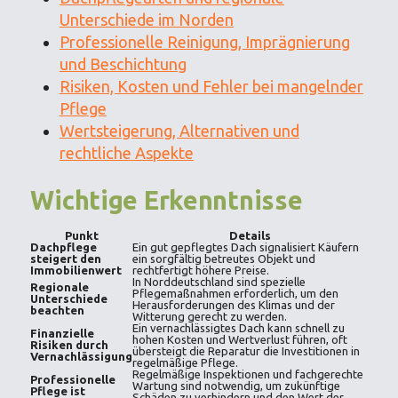
Unterschiede im Norden
Professionelle Reinigung, Imprägnierung
und Beschichtung
Risiken, Kosten und Fehler bei mangelnder
Pflege
Wertsteigerung, Alternativen und
rechtliche Aspekte
Wichtige Erkenntnisse
Punkt
Details
Dachpflege
Ein gut gepflegtes Dach signalisiert Käufern
steigert den
ein sorgfältig betreutes Objekt und
Immobilienwert
rechtfertigt höhere Preise.
In Norddeutschland sind spezielle
Regionale
Pflegemaßnahmen erforderlich, um den
Unterschiede
Herausforderungen des Klimas und der
beachten
Witterung gerecht zu werden.
Ein vernachlässigtes Dach kann schnell zu
Finanzielle
hohen Kosten und Wertverlust führen, oft
Risiken durch
übersteigt die Reparatur die Investitionen in
Vernachlässigung
regelmäßige Pflege.
Regelmäßige Inspektionen und fachgerechte
Professionelle
Wartung sind notwendig, um zukünftige
Pflege ist
Schäden zu verhindern und den Wert der